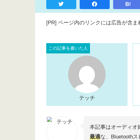
B!
[PR] ページ内のリンクには広告が
テッチ
本記事はオーディオ
最適
な、Bluetoo