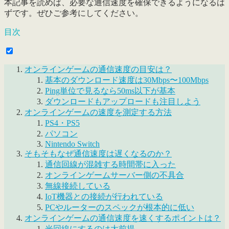
本記事を読めば、必要な通信速度を確保できるようになるは
ずです。ぜひご参考にしてください。
目次
オンラインゲームの通信速度の目安は？
基本のダウンロード速度は30Mbps〜100Mbps
Ping単位で見るなら50ms以下が基本
ダウンロードもアップロードも注目しよう
オンラインゲームの速度を測定する方法
PS4・PS5
パソコン
Nintendo Switch
そもそもなぜ通信速度は遅くなるのか？
通信回線が混雑する時間帯に入った
オンラインゲームサーバー側の不具合
無線接続している
IoT機器との接続が行われている
PCやルーターのスペックが根本的に低い
オンラインゲームの通信速度を速くするポイントは？
光回線にするのは大前提