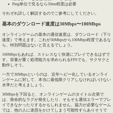
Ping単位で見るなら50ms程度は必要
それぞれ詳しく解説するのでご参考にしてください。
基本のダウンロード速度は30Mbps〜100Mbps
オンラインゲームの基本の通信速度は、ダウンロード（下り
速度）で考えます。これが
30Mbpsから100Mbps程度である
な
ら、特別問題はないと言えるでしょう。
100Mbpsもあれば、ストレスなく快適にプレイできるはずで
す。容量が重く処理能力を求められるFPSでも、サクサクと
動作しそう。
一方で30Mbpsというのは、近年ヘビー化しているオンライ
ンゲームに対して、本当に最低限クリアしなければいけない
水準だと考えましょう。
30Mbpsを下回ると、オンラインゲームのタイトル次第で
は、致命的なラグが発生したり、そもそも通信エラーでプレ
イできなかったりするかもしれません。協力が必要なゲーム
では、
他の人に迷惑をかけてしまう
可能性すらありそうで