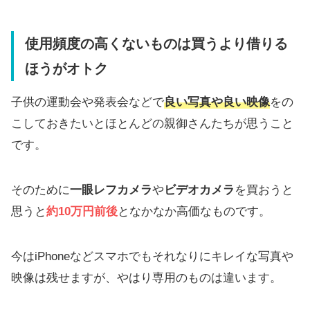
使用頻度の高くないものは買うより借りる
ほうがオトク
子供の運動会や発表会などで
良い写真や良い映像
をの
こしておきたいとほとんどの親御さんたちが思うこと
です。
そのために
一眼レフカメラ
や
ビデオカメラ
を買おうと
思うと
約10万円前後
となかなか高価なものです。
今はiPhoneなどスマホでもそれなりにキレイな写真や
映像は残せますが、やはり専用のものは違います。