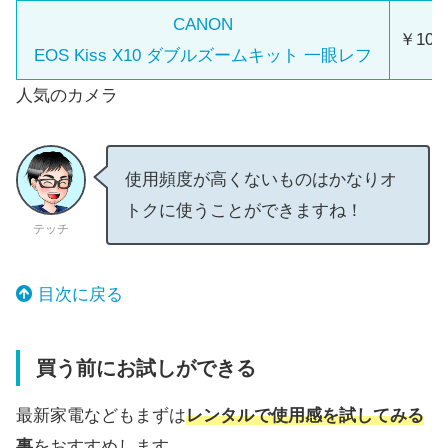
CANON
￥101,
EOS Kiss X10 ダブルズームキット 一眼レフ
人気のカメラ
使用頻度が高くないものはかなりオ
トクに使うことができますね！
テッチ
目次に戻る
買う前にお試しができる
最新家電などもまずは
レンタルで使用感を試してみる
事
をおすすめします。