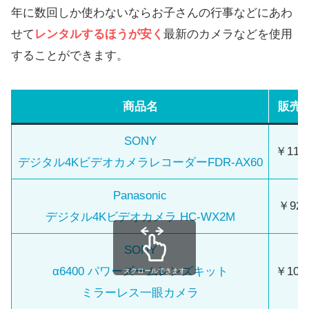
年に数回しか使わないならお子さんの行事などにあわ
せて
レンタルするほうが安く
最新のカメラなどを使用
することができます。
商品名
販売
SONY
￥119,
デジタル4KビデオカメラレコーダーFDR-AX60
Panasonic
￥92,
デジタル4Kビデオカメラ HC-WX2M
SONY
α6400 パワーズームレンズキット
￥109,
スクロールできます
ミラーレス一眼カメラ