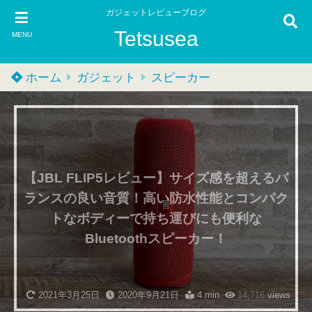
ガジェットレビューブログ
Tetsusea
MENU
ホーム
ガジェット
スピーカー
【JBL FLIP5レビュー】サイズ感を超えるバ
ランスの良い音質！高い防水性能とコンパク
トなボディーで持ち運びにも便利な
Bluetoothスピーカー！
2021年3月25日
2020年9月21日
4 min
14,716
views