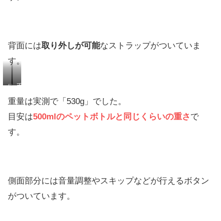
背面には
取り外しが可能
なストラップがついていま
す。
ほ
手
ど
首
重量は実測で「530g」でした。
よ
に
目安は
500mlのペットボトルと同じくらいの重さ
で
い
か
す。
長
け
さ
る
の
と
ス
落
側面部分には音量調整やスキップなどが行えるボタン
ト
下
ラ
防
がついています。
ッ
止
プ
に