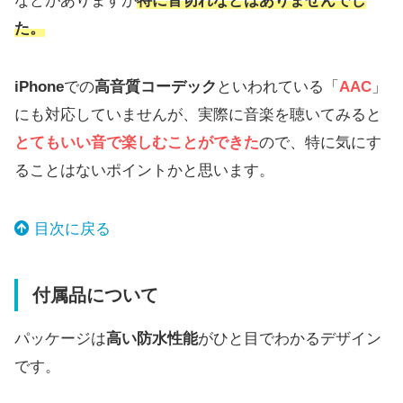
などがありますが
特に音切れなどはありませんでし
充電端子
USB-C
た。
サイズ
181 x 69 x 74mm
iPhone
での
高音質コーデック
といわれている「
AAC
」
重量
約540g
にも対応していませんが、実際に音楽を聴いてみると
とてもいい音で楽しむことができた
ので、特に気にす
ることはないポイントかと思います。
目次に戻る
付属品について
パッケージは
高い防水性能
がひと目でわかるデザイン
です。