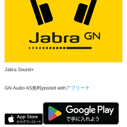
Jabra Sound+
GN Audio AS
無料
posted with
アプリーチ